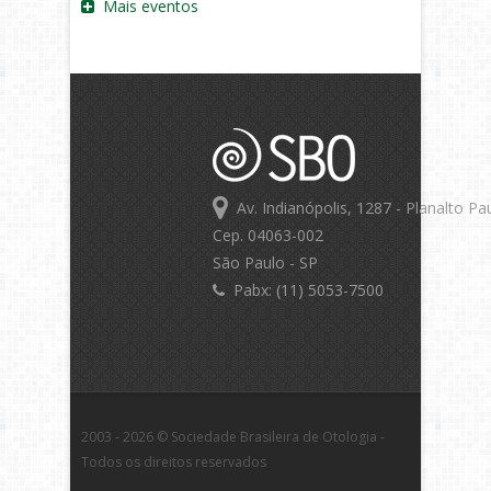
Mais eventos
Av. Indianópolis, 1287 - Planalto Pau
Cep. 04063-002
São Paulo - SP
Pabx: (11) 5053-7500
2003 - 2026 © Sociedade Brasileira de Otologia -
Todos os direitos reservados