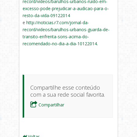
record/videos/barulhos-urbanos-ruido-em-
excesso-pode-prejudicar-a-audicao-para-o-
resto-da-vida-09122014
e
http://noticias.r7.com/jornal-da-
record/videos/barulhos-urbanos-guarda-de-
transito-enfrenta-sons-acima-do-
recomendado-no-dia-a-dia-10122014.
Compartilhe esse conteúdo
com a sua rede social favorita.
Compartilhar
Voltar