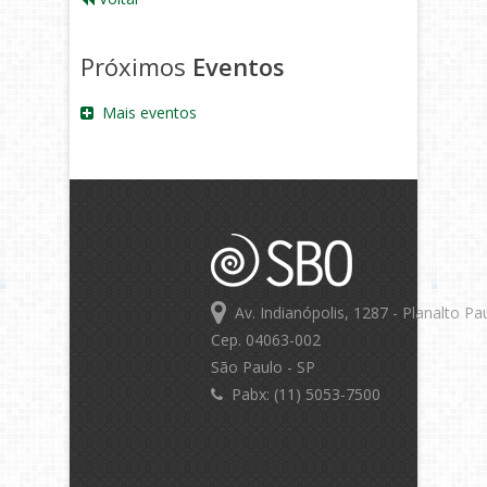
Próximos
Eventos
Mais eventos
Av. Indianópolis, 1287 - Planalto Pau
Cep. 04063-002
São Paulo - SP
Pabx: (11) 5053-7500