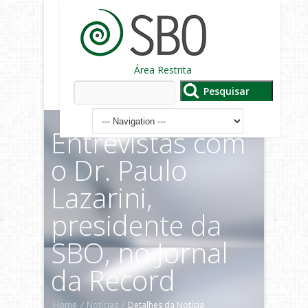
Área Restrita
Entrevistas com
o Dr. Paulo
Lazarini,
presidente da
SBO, no Jornal
da Record
Home
/
Notícias
/
Detalhes da Notícia